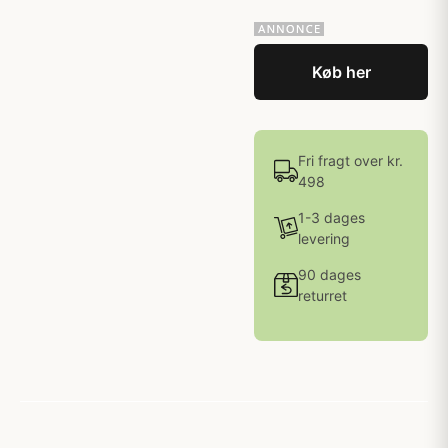
Køb her
Fri fragt over kr.
498
1-3 dages
levering
90 dages
returret