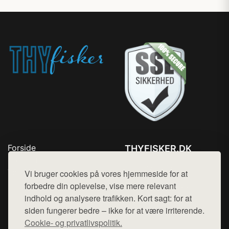
Forside
THYFISKER.DK
Produkter
Tlf. 78768672
Top Rabatter
Vi bruger cookies på vores hjemmeside for at
Mail:
hej@want.dk
Kontakt
forbedre din oplevelse, vise mere relevant
indhold og analysere trafikken. Kort sagt: for at
Cookie- og privatlivspolitik
siden fungerer bedre – ikke for at være irriterende.
Cookie- og privatlivspolitik.