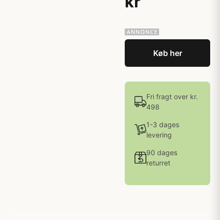
kr
Køb her
Fri fragt over kr.
498
1-3 dages
levering
90 dages
returret