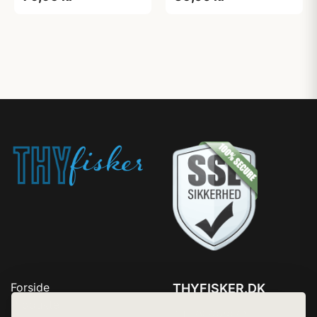
Forside
THYFISKER.DK
Produkter
Tlf. 78768672