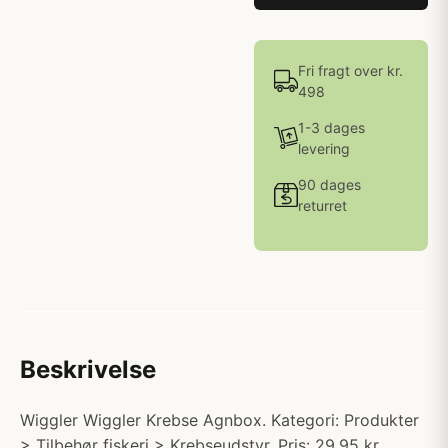
Fri fragt over kr.
498
1-3 dages
levering
90 dages
returret
Beskrivelse
Wiggler Wiggler Krebse Agnbox. Kategori: Produkter
> Tilbehør fiskeri > Krebseudstyr. Pris: 29.95 kr.