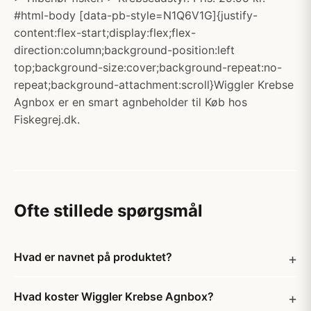
#html-body [data-pb-style=N1Q6V1G]{justify-
content:flex-start;display:flex;flex-
direction:column;background-position:left
top;background-size:cover;background-repeat:no-
repeat;background-attachment:scroll}Wiggler Krebse
Agnbox er en smart agnbeholder til Køb hos
Fiskegrej.dk.
Ofte stillede spørgsmål
Hvad er navnet på produktet?
Hvad koster Wiggler Krebse Agnbox?