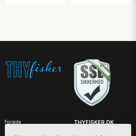
Forside
THYFISKER.DK
Produkter
Tlf. 78768672