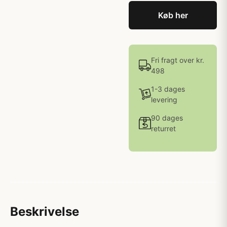
Køb her
Fri fragt over kr.
498
1-3 dages
levering
90 dages
returret
Beskrivelse