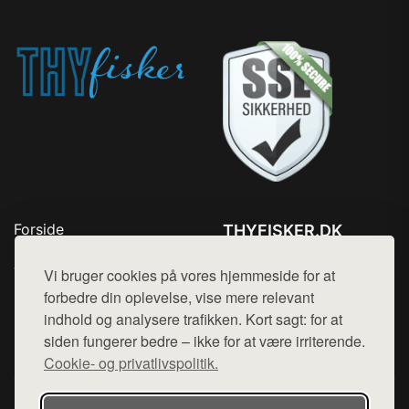
Forside
THYFISKER.DK
Produkter
Tlf. 78768672
Top Rabatter
Vi bruger cookies på vores hjemmeside for at
Mail:
hej@want.dk
Kontakt
forbedre din oplevelse, vise mere relevant
indhold og analysere trafikken. Kort sagt: for at
Cookie- og privatlivspolitik
siden fungerer bedre – ikke for at være irriterende.
Cookie- og privatlivspolitik.