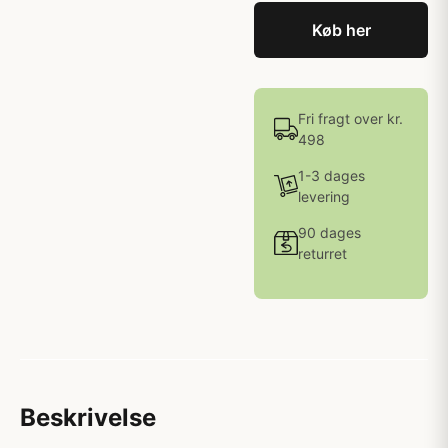
Køb her
Fri fragt over kr.
498
1-3 dages
levering
90 dages
returret
Beskrivelse