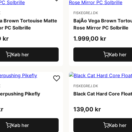
K
FISKEGREJ.DK
ga Brown Tortouise Matte
BajÃ­o Vega Brown Torto
r PC Solbrille
Rose Mirror PC Solbrille
 kr
1.999,00 kr
Køb her
Køb her
K
FISKEGREJ.DK
erpushing Pikefly
Black Cat Hard Core Floa
kr
139,00 kr
Køb her
Køb her