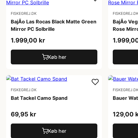
FISKEGREJ.DK
FISKEGREJ.D
BajÃ­o Las Rocas Black Matte Green
BajÃ­o Ve
Mirror PC Solbrille
Rose Mirro
1.999,00 kr
1.999,00
Køb her
FISKEGREJ.DK
FISKEGREJ.D
Bat Tackel Camo Spand
Bauer Wat
69,95 kr
129,00 
Køb her