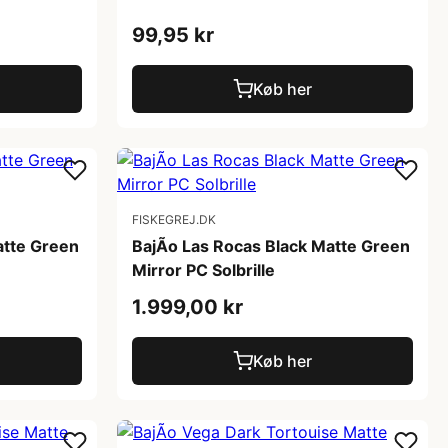
99,95 kr
Køb her
FISKEGREJ.DK
atte Green
BajÃ­o Las Rocas Black Matte Green
Mirror PC Solbrille
1.999,00 kr
Køb her