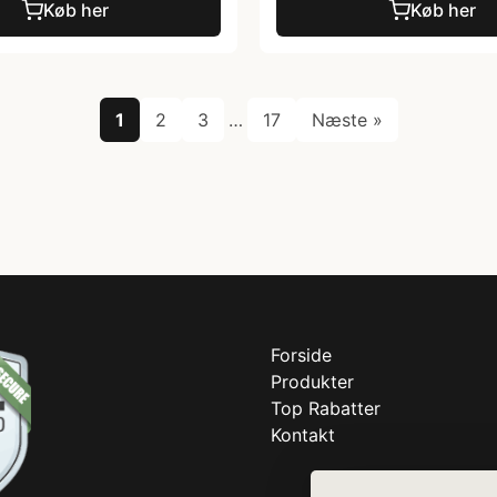
Køb her
Køb her
1
2
3
…
17
Næste »
Forside
Produkter
Top Rabatter
Kontakt