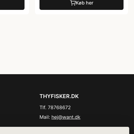
Køb her
THYFISKER.DK
Tlf. 78768672
Mail:
hej@want.dk
Cookie- og privatlivspolitik