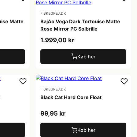
FISKEGREJ.DK
uise Matte
BajÃ­o Vega Dark Tortouise Matte
Rose Mirror PC Solbrille
1.999,00 kr
Køb her
FISKEGREJ.DK
t
Black Cat Hard Core Float
99,95 kr
Køb her