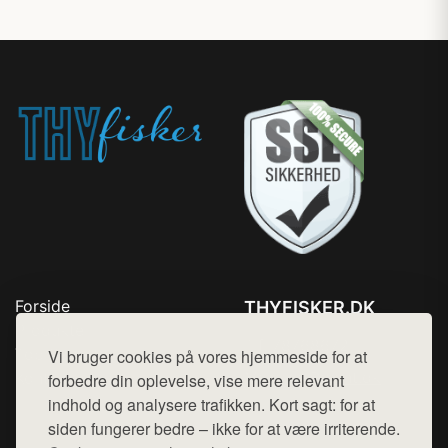
Forside
THYFISKER.DK
Produkter
Tlf. 78768672
Top Rabatter
Vi bruger cookies på vores hjemmeside for at
Mail:
hej@want.dk
Kontakt
forbedre din oplevelse, vise mere relevant
indhold og analysere trafikken. Kort sagt: for at
Cookie- og privatlivspolitik
siden fungerer bedre – ikke for at være irriterende.