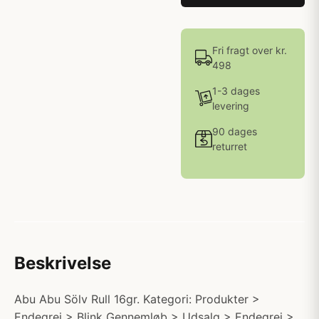
Fri fragt over kr.
498
1-3 dages
levering
90 dages
returret
Beskrivelse
Abu Abu Sölv Rull 16gr. Kategori: Produkter >
Endegrej > Blink Gennemløb > Udsalg > Endegrej >