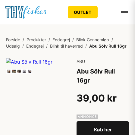
OUTLET
Forside
/
Produkter
/
Endegrej
/
Blink Gennemløb
/
Udsalg
/
Endegrej
/
Blink til havørred
/
Abu Sölv Rull 16gr
ABU
Abu Sölv Rull
16gr
39,00 kr
Køb her