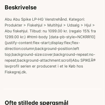
Beskrivelse
Abu Abu Spike LP-HG Venstrehånd. Kategori:
Produkter > Fiskehjul > Multihjul > Udsalg > Hjul >
Abu fiskehjul. Tilbud: nu 1099.00 kr. (regalo 15% fra
1299.00 kr.) #html-body [data-pb-style=NCKRR10]
{justify-content:flex-start;display:flex;flex-
direction:column;background-position:left
top;background-size:cover;background-repeat:no-
repeat;background-attachment:scroll}Abu SPIKEÂ®
lavprofil serien er produceret i et le Køb hos
Fiskegrej.dk.
Ofte stillede spørgsmål