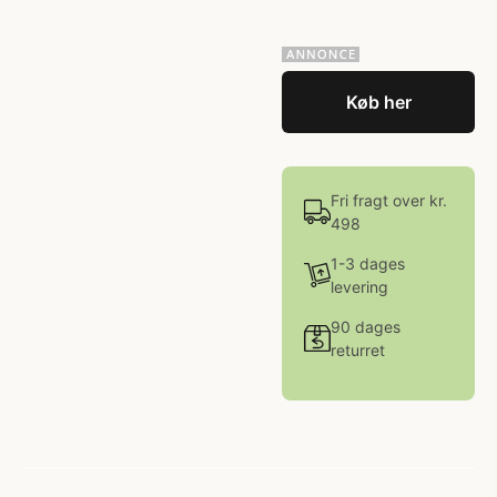
Køb her
Fri fragt over kr.
498
1-3 dages
levering
90 dages
returret