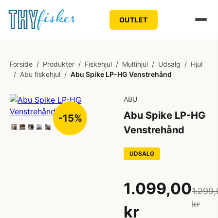
OUTLET
Forside
/
Produkter
/
Fiskehjul
/
Multihjul
/
Udsalg
/
Hjul
/
Abu fiskehjul
/
Abu Spike LP-HG Venstrehånd
ABU
Abu Spike LP-HG
-15%
Venstrehånd
UDSALG
1.099,00
1.299,
kr
kr