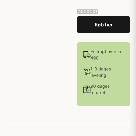
Køb her
Fri fragt over kr.
498
1-3 dages
levering
90 dages
returret