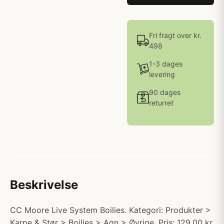
Fri fragt over kr.
498
1-3 dages
levering
90 dages
returret
Beskrivelse
CC Moore Live System Boilies. Kategori: Produkter >
Karpe & Stør > Boilies > Agn > Øvrige. Pris: 129.00 kr.