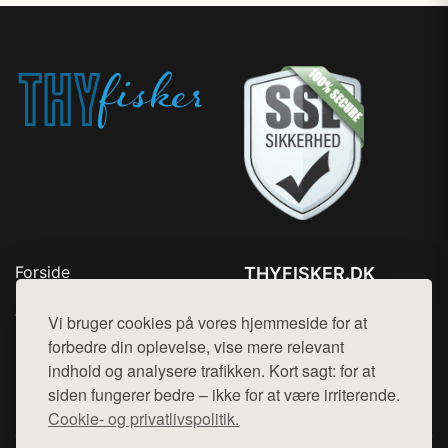
Forside
THYFISKER.DK
Produkter
Tlf. 78768672
Top Rabatter
Vi bruger cookies på vores hjemmeside for at
Mail:
hej@want.dk
Kontakt
forbedre din oplevelse, vise mere relevant
indhold og analysere trafikken. Kort sagt: for at
Cookie- og privatlivspolitik
siden fungerer bedre – ikke for at være irriterende.
Cookie- og privatlivspolitik.