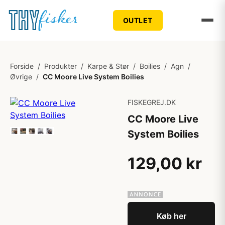
OUTLET
Forside
/
Produkter
/
Karpe & Stør
/
Boilies
/
Agn
/
Øvrige
/
CC Moore Live System Boilies
FISKEGREJ.DK
CC Moore Live
System Boilies
129,00 kr
Køb her