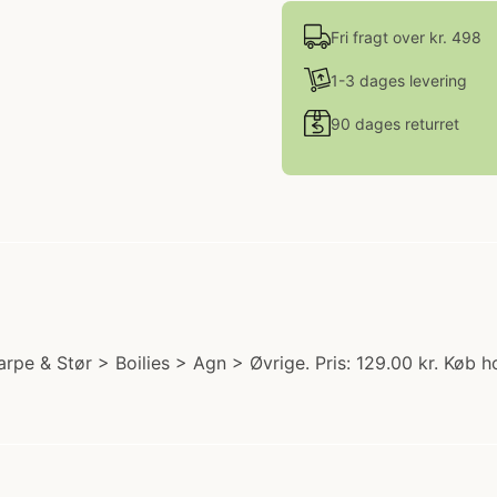
Fri fragt over kr. 498
1-3 dages levering
90 dages returret
pe & Stør > Boilies > Agn > Øvrige. Pris: 129.00 kr. Køb ho