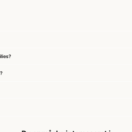
lies?
s?