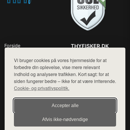
Forside
THYFISKER.DK
Produkter
Tlf. 78768672
Top Rabatter
Vi bruger cookies på vores hjemmeside for at
Mail:
hej@want.dk
Kontakt
forbedre din oplevelse, vise mere relevant
indhold og analysere trafikken. Kort sagt: for at
Cookie- og privatlivspolitik
siden fungerer bedre – ikke for at være irriterende.
Cookie- og privatlivspolitik.
Denne side er en del af want.dk, der udgiver en række
Accepter alle
hjemmesider med præsentation af forskellige produkter fra
diverse webshops. Der sælges ikke varer fra denne side - vi
Afvis ikke‑nødvendige
henviser til de shops, som sælger varen. Vi har heller ikke