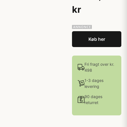
kr
Køb her
Fri fragt over kr.
498
1-3 dages
levering
90 dages
returret