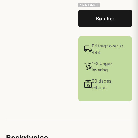
Køb her
Fri fragt over kr.
498
1-3 dages
levering
90 dages
returret
Beskrivelse