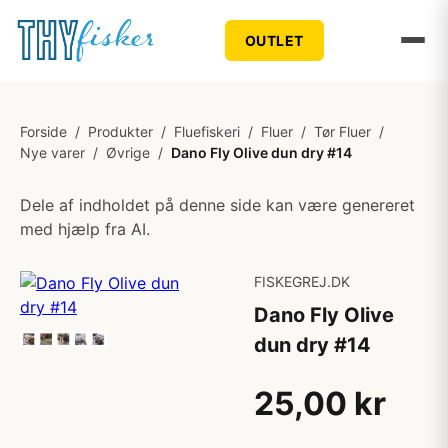
OUTLET
Forside
/
Produkter
/
Fluefiskeri
/
Fluer
/
Tør Fluer
/
Nye varer
/
Øvrige
/
Dano Fly Olive dun dry #14
Dele af indholdet på denne side kan være genereret
med hjælp fra AI.
FISKEGREJ.DK
Dano Fly Olive
dun dry #14
25,00 kr