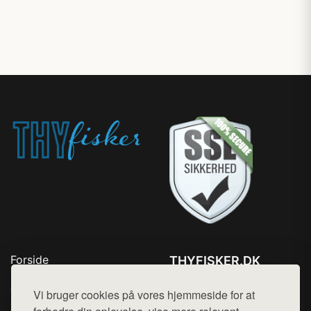
Forside
THYFISKER.DK
Produkter
Tlf. 78768672
Top Rabatter
Vi bruger cookies på vores hjemmeside for at
Mail:
hej@want.dk
Kontakt