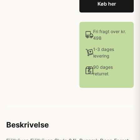
Køb her
Fri fragt over kr.
498
1-3 dages
levering
90 dages
returret
Beskrivelse