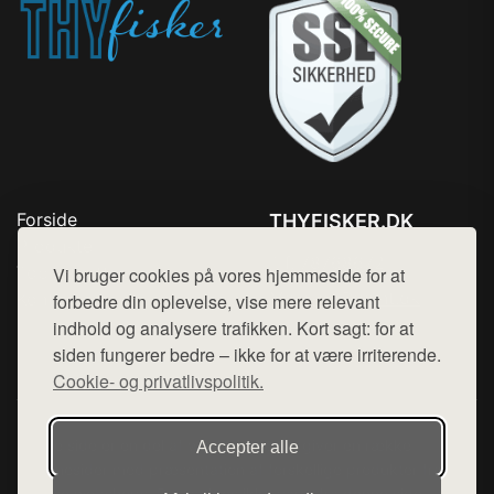
Forside
THYFISKER.DK
Produkter
Tlf. 78768672
Top Rabatter
Vi bruger cookies på vores hjemmeside for at
Mail:
hej@want.dk
Kontakt
forbedre din oplevelse, vise mere relevant
indhold og analysere trafikken. Kort sagt: for at
Cookie- og privatlivspolitik
siden fungerer bedre – ikke for at være irriterende.
Cookie- og privatlivspolitik.
Denne side er en del af want.dk, der udgiver en række
Accepter alle
hjemmesider med præsentation af forskellige produkter fra
diverse webshops. Der sælges ikke varer fra denne side - vi