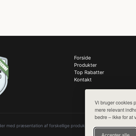
Forside
Produkter
Top Rabatter
Kontakt
Vi bruger cookies p
mere relevant indho
bedre – ikke for at 
r med præsentation af forskellige produkter fra diverse webshops. De
Accepter alle