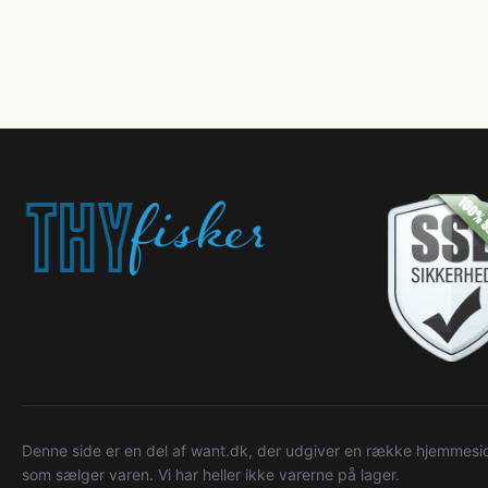
Denne side er en del af want.dk, der udgiver en række hjemmeside
som sælger varen. Vi har heller ikke varerne på lager.