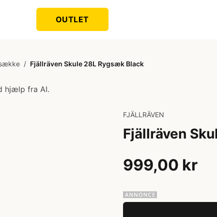
OUTLET
sække
/
Fjällräven Skule 28L Rygsæk Black
 hjælp fra AI.
FJÄLLRÄVEN
Fjällräven Sk
999,00 kr