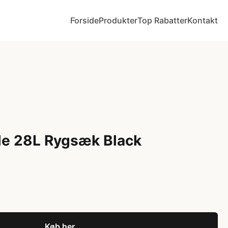
Forside
Produkter
Top Rabatter
Kontakt
ule 28L Rygsæk Black
Køb her