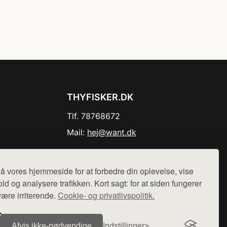
THYFISKER.DK
Tlf. 78768672
Mail:
hej@want.dk
Cookie- og privatlivspolitik
å vores hjemmeside for at forbedre din oplevelse, vise
ld og analysere trafikken. Kort sagt: for at siden fungerer
være irriterende.
Cookie- og privatlivspolitik.
r sælges ikke varer fra denne side - vi henviser til de shops,
Afvis ikke‑nødvendige
Indstillinger