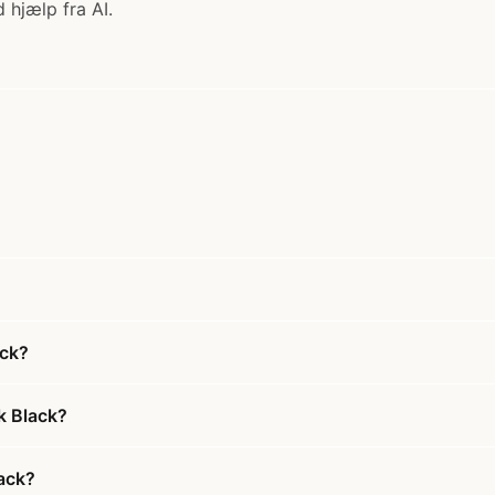
 hjælp fra AI.
ack?
k Black?
lack?