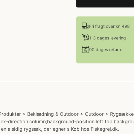
Fri fragt over kr. 498
1-3 dages levering
90 dages returret
: Produkter > Beklædning & Outdoor > Outdoor > Rygsække.
;flex-direction:column;background-position:left top;backgr
 en alsidig rygsæk, der egner s Køb hos Fiskegrej.dk.