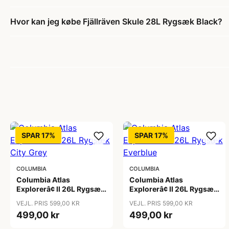
Hvor kan jeg købe Fjällräven Skule 28L Rygsæk Black?
SPAR 17%
SPAR 17%
COLUMBIA
COLUMBIA
Columbia Atlas
Columbia Atlas
Explorerâ¢ II 26L Rygsæk
Explorerâ¢ II 26L Rygsæk
City Grey
Everblue
VEJL. PRIS 599,00 KR
VEJL. PRIS 599,00 KR
499,00 kr
499,00 kr