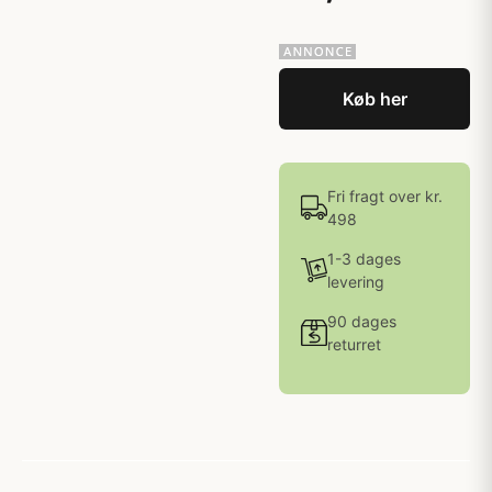
Køb her
Fri fragt over kr.
498
1-3 dages
levering
90 dages
returret