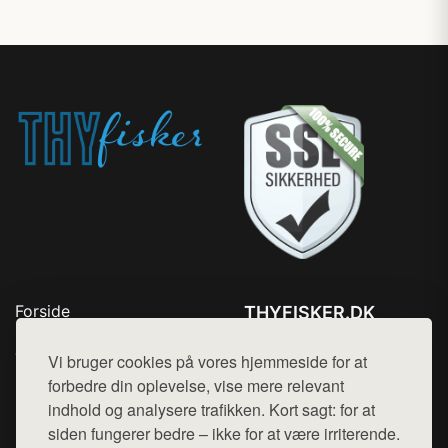
Forside
THYFISKER.DK
Produkter
Tlf. 78768672
Top Rabatter
Vi bruger cookies på vores hjemmeside for at
Mail:
hej@want.dk
Kontakt
forbedre din oplevelse, vise mere relevant
indhold og analysere trafikken. Kort sagt: for at
Cookie- og privatlivspolitik
siden fungerer bedre – ikke for at være irriterende.