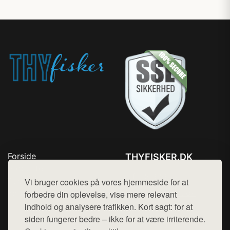
Forside
THYFISKER.DK
Produkter
Tlf. 78768672
Top Rabatter
Vi bruger cookies på vores hjemmeside for at
Mail:
hej@want.dk
Kontakt
forbedre din oplevelse, vise mere relevant
indhold og analysere trafikken. Kort sagt: for at
Cookie- og privatlivspolitik
siden fungerer bedre – ikke for at være irriterende.