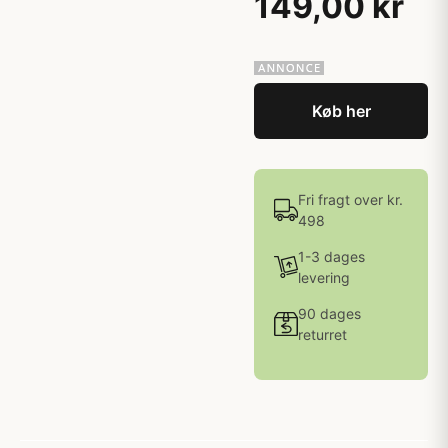
149,00 kr
Køb her
Fri fragt over kr.
498
1-3 dages
levering
90 dages
returret