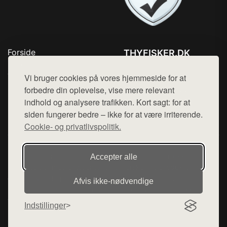
Forside
THYFISKER.DK
Produkter
Tlf. 78768672
Top Rabatter
Vi bruger cookies på vores hjemmeside for at
Mail:
hej@want.dk
Kontakt
forbedre din oplevelse, vise mere relevant
indhold og analysere trafikken. Kort sagt: for at
Cookie- og privatlivspolitik
siden fungerer bedre – ikke for at være irriterende.
Cookie- og privatlivspolitik.
Denne side er en del af want.dk, der udgiver en række
Accepter alle
hjemmesider med præsentation af forskellige produkter fra
diverse webshops. Der sælges ikke varer fra denne side - vi
Afvis ikke‑nødvendige
henviser til de shops, som sælger varen. Vi har heller ikke
varerne på lager.
Indstillinger
© 2026 thyfisker.dk. Alle rettigheder forbeholdes.