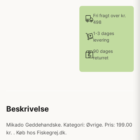
Fri fragt over kr.
498
1-3 dages
levering
90 dages
returret
Beskrivelse
Mikado Geddehandske. Kategori: Øvrige. Pris: 199.00
kr. . Køb hos Fiskegrej.dk.