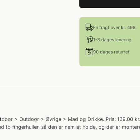
Fri fragt over kr. 498
1-3 dages levering
90 dages returret
door > Outdoor > Øvrige > Mad og Drikke. Pris: 139.00 kr.
ed to fingerhuller, så den er nem at holde, og der er monter