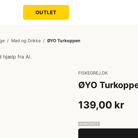
OUTLET
ige
/
Mad og Drikke
/
ØYO Turkoppen
 hjælp fra AI.
FISKEGREJ.DK
ØYO Turkopp
139,00 kr