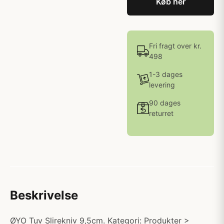
Køb her
Fri fragt over kr.
498
1-3 dages
levering
90 dages
returret
Beskrivelse
ØYO Tuv Slirekniv 9,5cm. Kategori: Produkter >