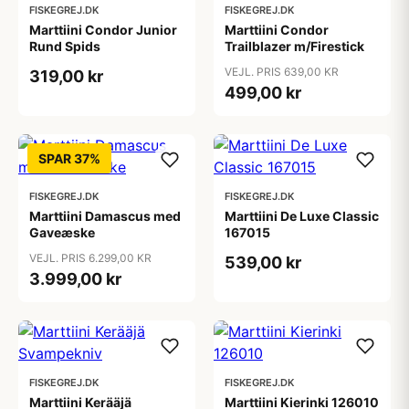
FISKEGREJ.DK
FISKEGREJ.DK
Marttiini Condor Junior
Marttiini Condor
Rund Spids
Trailblazer m/Firestick
VEJL. PRIS 639,00 KR
319,00 kr
499,00 kr
SPAR 37%
FISKEGREJ.DK
FISKEGREJ.DK
Marttiini Damascus med
Marttiini De Luxe Classic
Gaveæske
167015
VEJL. PRIS 6.299,00 KR
539,00 kr
3.999,00 kr
FISKEGREJ.DK
FISKEGREJ.DK
Marttiini Kerääjä
Marttiini Kierinki 126010