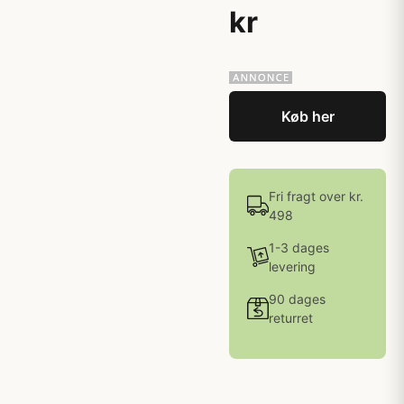
kr
Køb her
Fri fragt over kr.
498
1-3 dages
levering
90 dages
returret