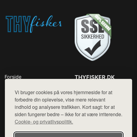
Forside
THYFISKER.DK
Produkter
Tlf. 78768672
Top Rabatter
Vi bruger cookies på vores hjemmeside for at
Mail:
hej@want.dk
Kontakt
forbedre din oplevelse, vise mere relevant
indhold og analysere trafikken. Kort sagt: for at
Cookie- og privatlivspolitik
siden fungerer bedre – ikke for at være irriterende.
Cookie- og privatlivspolitik.