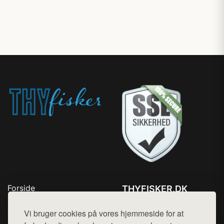
Forside
THYFISKER.DK
Produkter
Tlf. 78768672
Top Rabatter
Vi bruger cookies på vores hjemmeside for at
Mail:
hej@want.dk