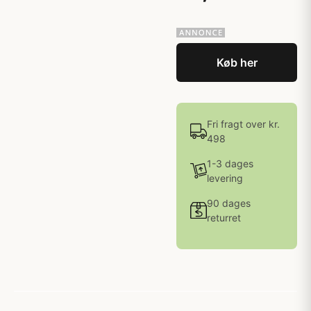
Køb her
Fri fragt over kr.
498
1-3 dages
levering
90 dages
returret