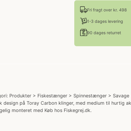
Fri fragt over kr. 498
1-3 dages levering
90 dages returret
ri: Produkter > Fiskestænger > Spinnestænger > Savage G
k design på Toray Carbon klinger, med medium til hurtig ak
lgelig monteret med Køb hos Fiskegrej.dk.