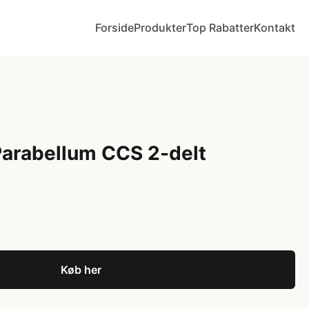
Forside
Produkter
Top Rabatter
Kontakt
Parabellum CCS 2-delt
Køb her