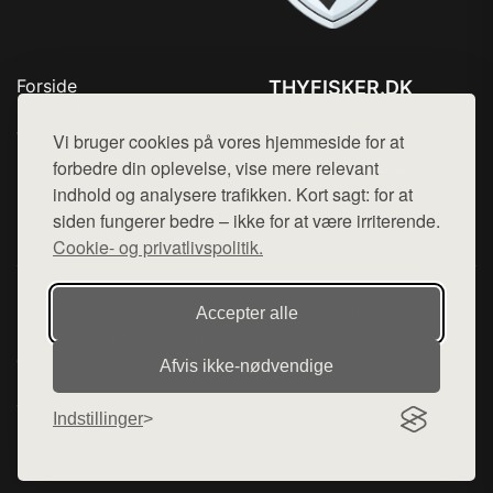
Forside
THYFISKER.DK
Produkter
Tlf. 78768672
Top Rabatter
Vi bruger cookies på vores hjemmeside for at
Mail:
hej@want.dk
Kontakt
forbedre din oplevelse, vise mere relevant
indhold og analysere trafikken. Kort sagt: for at
Cookie- og privatlivspolitik
siden fungerer bedre – ikke for at være irriterende.
Cookie- og privatlivspolitik.
Denne side er en del af want.dk, der udgiver en række
Accepter alle
hjemmesider med præsentation af forskellige produkter fra
diverse webshops. Der sælges ikke varer fra denne side - vi
Afvis ikke‑nødvendige
henviser til de shops, som sælger varen. Vi har heller ikke
varerne på lager.
Indstillinger
© 2026 thyfisker.dk. Alle rettigheder forbeholdes.