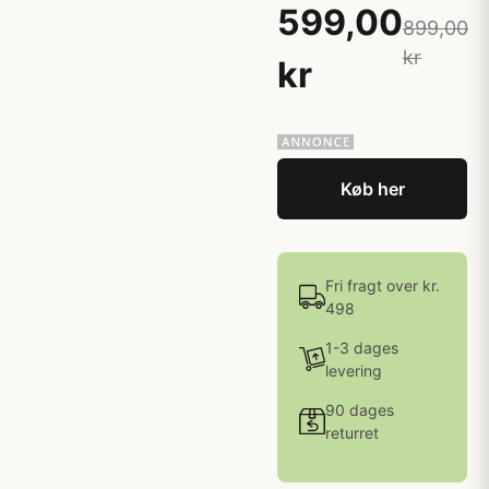
599,00
899,00
kr
kr
Køb her
Fri fragt over kr.
498
1-3 dages
levering
90 dages
returret