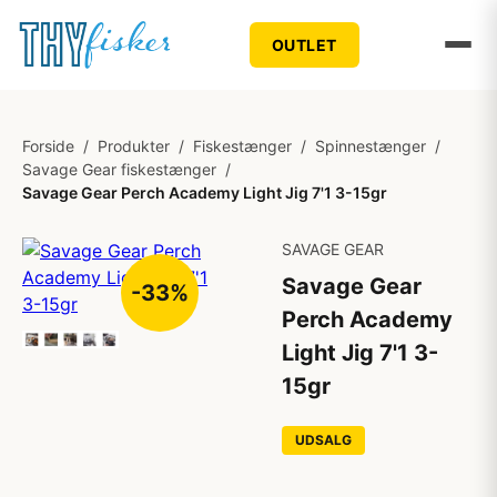
OUTLET
Forside
/
Produkter
/
Fiskestænger
/
Spinnestænger
/
Savage Gear fiskestænger
/
Savage Gear Perch Academy Light Jig 7'1 3-15gr
SAVAGE GEAR
Savage Gear
-33%
Perch Academy
Light Jig 7'1 3-
15gr
UDSALG