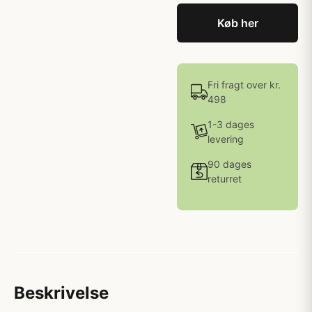
Køb her
Fri fragt over kr.
498
1-3 dages
levering
90 dages
returret
Beskrivelse