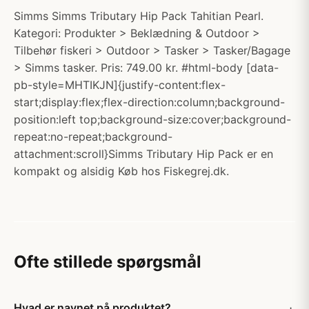
Simms Simms Tributary Hip Pack Tahitian Pearl.
Kategori: Produkter > Beklædning & Outdoor >
Tilbehør fiskeri > Outdoor > Tasker > Tasker/Bagage
> Simms tasker. Pris: 749.00 kr. #html-body [data-
pb-style=MHTIKJN]{justify-content:flex-
start;display:flex;flex-direction:column;background-
position:left top;background-size:cover;background-
repeat:no-repeat;background-
attachment:scroll}Simms Tributary Hip Pack er en
kompakt og alsidig Køb hos Fiskegrej.dk.
Ofte stillede spørgsmål
Hvad er navnet på produktet?