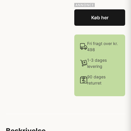
Køb her
Fri fragt over kr.
498
1-3 dages
levering
90 dages
returret
Beskrivelse