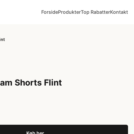
Forside
Produkter
Top Rabatter
Kontakt
int
am Shorts Flint
Køb her