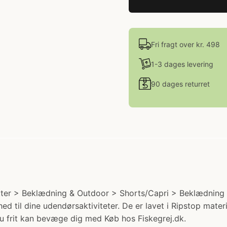
Fri fragt over kr. 498
1-3 dages levering
90 dages returret
kter > Beklædning & Outdoor > Shorts/Capri > Beklædning 
 til dine udendørsaktiviteter. De er lavet i Ripstop mater
 du frit kan bevæge dig med Køb hos Fiskegrej.dk.