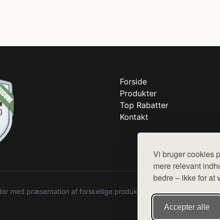
Forside
Produkter
Top Rabatter
Kontakt
Vi bruger cookies p
mere relevant indho
bedre – ikke for at 
r med præsentation af forskellige produkter fra diverse webshops. De
Accepter alle