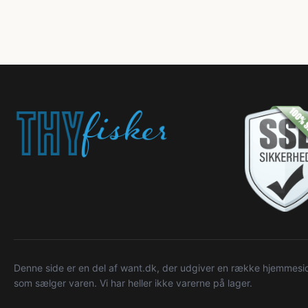
Denne side er en del af want.dk, der udgiver en række hjemmeside
som sælger varen. Vi har heller ikke varerne på lager.