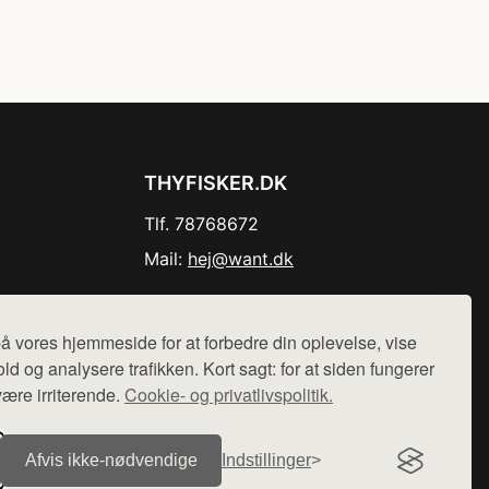
THYFISKER.DK
Tlf. 78768672
Mail:
hej@want.dk
Cookie- og privatlivspolitik
å vores hjemmeside for at forbedre din oplevelse, vise
ld og analysere trafikken. Kort sagt: for at siden fungerer
være irriterende.
Cookie- og privatlivspolitik.
r sælges ikke varer fra denne side - vi henviser til de shops,
Afvis ikke‑nødvendige
Indstillinger