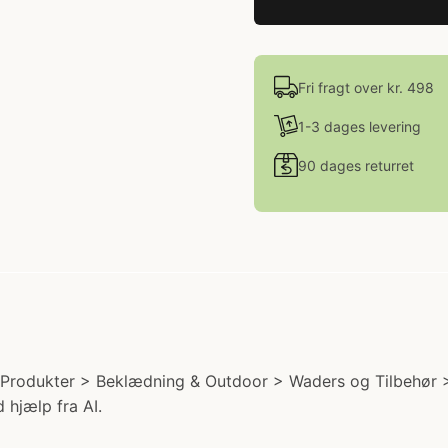
Fri fragt over kr. 498
1-3 dages levering
90 dages returret
 Produkter > Beklædning & Outdoor > Waders og Tilbehør > 
 hjælp fra AI.