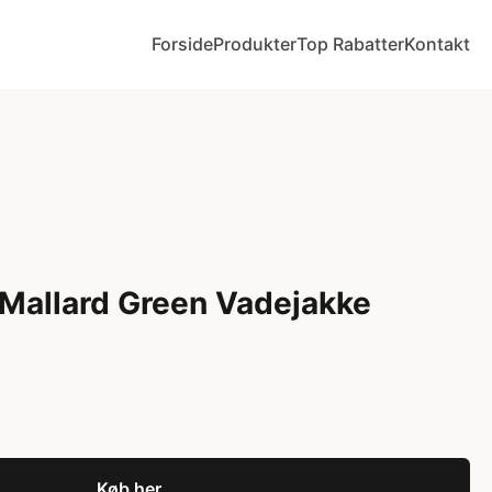
Forside
Produkter
Top Rabatter
Kontakt
 Mallard Green Vadejakke
Køb her