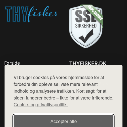
Forside
THYFISKER.DK
Produkter
Tlf. 78768672
Top Rabatter
Vi bruger cookies på vores hjemmeside for at
Mail:
hej@want.dk
Kontakt
forbedre din oplevelse, vise mere relevant
indhold og analysere trafikken. Kort sagt: for at
Cookie- og privatlivspolitik
siden fungerer bedre – ikke for at være irriterende.
Cookie- og privatlivspolitik.
Denne side er en del af want.dk, der udgiver en række
Accepter alle