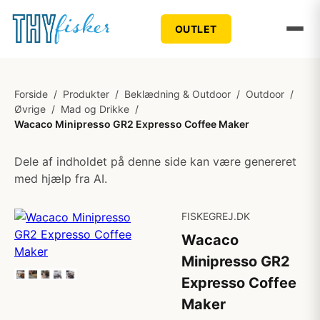
OUTLET
Forside
/
Produkter
/
Beklædning & Outdoor
/
Outdoor
/
Øvrige
/
Mad og Drikke
/
Wacaco Minipresso GR2 Expresso Coffee Maker
Dele af indholdet på denne side kan være genereret
med hjælp fra AI.
FISKEGREJ.DK
Wacaco
Minipresso GR2
Expresso Coffee
Maker