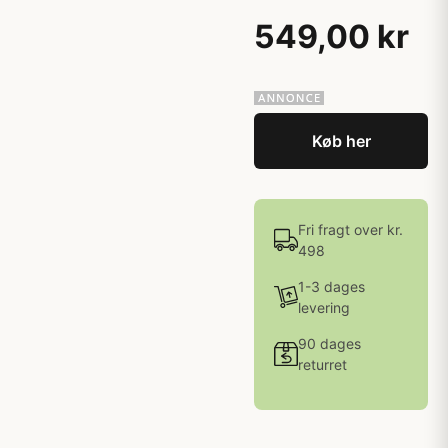
549,00 kr
Køb her
Fri fragt over kr.
498
1-3 dages
levering
90 dages
returret