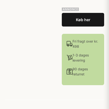
Køb her
Fri fragt over kr.
498
1-3 dages
levering
90 dages
returret