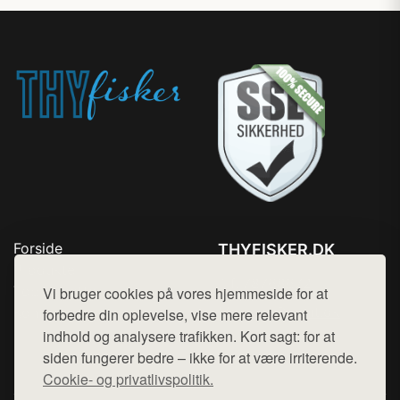
Forside
THYFISKER.DK
Produkter
Tlf. 78768672
Top Rabatter
Vi bruger cookies på vores hjemmeside for at
Mail:
hej@want.dk
Kontakt
forbedre din oplevelse, vise mere relevant
indhold og analysere trafikken. Kort sagt: for at
Cookie- og privatlivspolitik
siden fungerer bedre – ikke for at være irriterende.
Cookie- og privatlivspolitik.