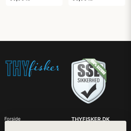
Forside
THYFISKER.DK
Produkter
Tlf. 78768672