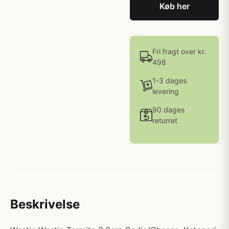
Køb her
Fri fragt over kr.
498
1-3 dages
levering
90 dages
returret
Beskrivelse