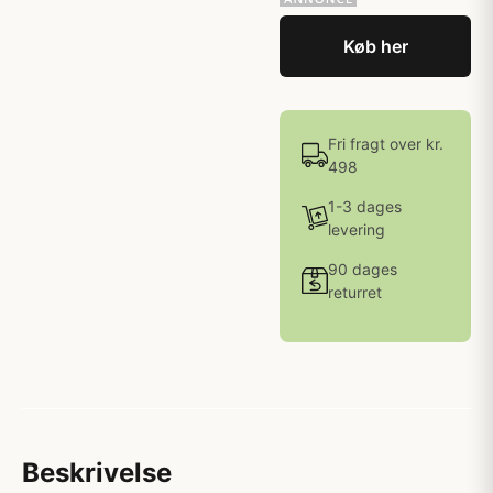
Køb her
Fri fragt over kr.
498
1-3 dages
levering
90 dages
returret
Beskrivelse