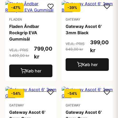
-47%
-39%
FLADEN
GATEWAY
Fladen Åndbar
Gateway Ascot 6'
Rockgrip EVA
3mm Black
Gummisål
399,00
VEJL. PRIS
799,00
649,00 kr
kr
VEJL. PRIS
1.499,00 kr
kr
Køb her
Køb her
-54%
-54%
GATEWAY
GATEWAY
Gateway Ascot 6'
Gateway Ascot 6'