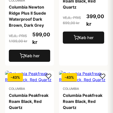
COLUMBIA
Roam Black, Red
Columbia Newton
Quartz
Ridge Plus II Suede
399,00
VEJL. PRIS
Waterproof Dark
699,00 kr
kr
Brown, Dark Grey
599,00
VEJL. PRIS
Køb her
1.199,00 kr
kr
Køb her
-43%
-43%
COLUMBIA
COLUMBIA
Columbia Peakfreak
Columbia Peakfreak
Roam Black, Red
Roam Black, Red
Quartz
Quartz