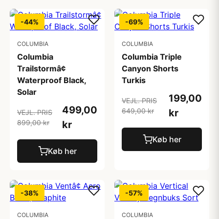
-44%
-69%
COLUMBIA
COLUMBIA
Columbia
Columbia Triple
Trailstormâ¢
Canyon Shorts
Waterproof Black,
Turkis
Solar
199,00
VEJL. PRIS
499,00
649,00 kr
kr
VEJL. PRIS
899,00 kr
kr
Køb her
Køb her
-38%
-57%
COLUMBIA
COLUMBIA