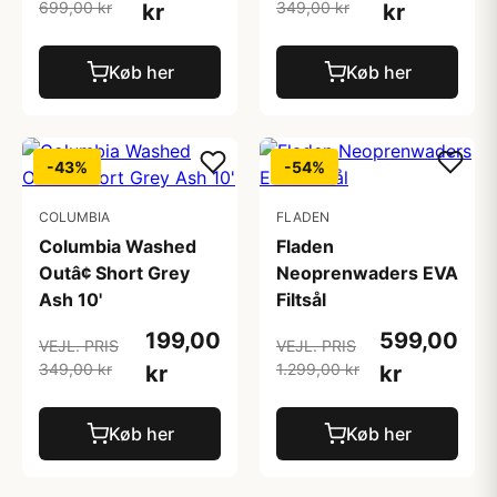
699,00 kr
349,00 kr
kr
kr
Køb her
Køb her
-43%
-54%
COLUMBIA
FLADEN
Columbia Washed
Fladen
Outâ¢ Short Grey
Neoprenwaders EVA
Ash 10'
Filtsål
199,00
599,00
VEJL. PRIS
VEJL. PRIS
349,00 kr
1.299,00 kr
kr
kr
Køb her
Køb her