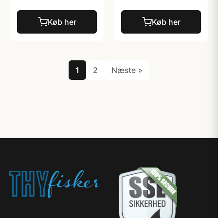
Køb her
Køb her
1
2
Næste »