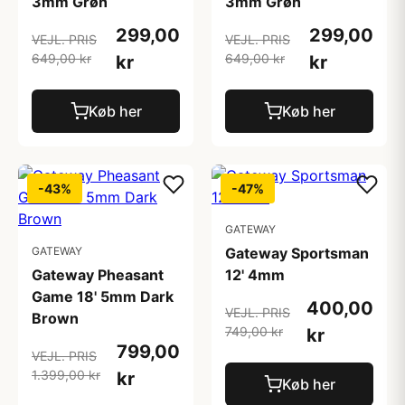
3mm Grøn
3mm Grøn
299,00
299,00
VEJL. PRIS
VEJL. PRIS
649,00 kr
649,00 kr
kr
kr
Køb her
Køb her
-43%
-47%
GATEWAY
GATEWAY
Gateway Sportsman
Gateway Pheasant
12' 4mm
Game 18' 5mm Dark
400,00
VEJL. PRIS
Brown
749,00 kr
kr
799,00
VEJL. PRIS
1.399,00 kr
kr
Køb her