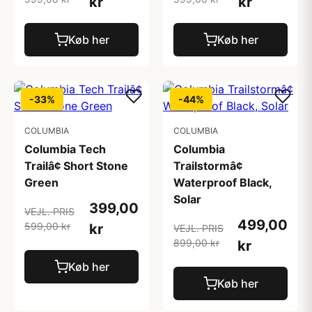
kr
kr
Køb her
Køb her
-33%
-44%
COLUMBIA
COLUMBIA
Columbia Tech
Columbia
Trailâ¢ Short Stone
Trailstormâ¢
Green
Waterproof Black,
Solar
399,00
VEJL. PRIS
499,00
599,00 kr
kr
VEJL. PRIS
899,00 kr
kr
Køb her
Køb her