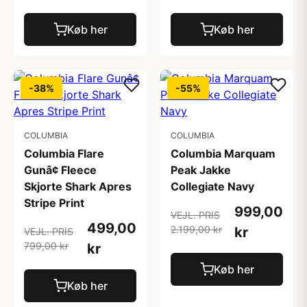
Køb her
Køb her
-38%
-55%
COLUMBIA
COLUMBIA
Columbia Flare
Columbia Marquam
Gunâ¢ Fleece
Peak Jakke
Skjorte Shark Apres
Collegiate Navy
Stripe Print
999,00
VEJL. PRIS
499,00
2.199,00 kr
kr
VEJL. PRIS
799,00 kr
kr
Køb her
Køb her