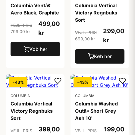
Columbia Ventâ¢
Columbia Vertical
Aero Black, Graphite
Victory Regnbuks
Sort
499,00
VEJL. PRIS
299,00
799,00 kr
kr
VEJL. PRIS
699,00 kr
kr
Køb her
Køb her
-43%
-43%
COLUMBIA
COLUMBIA
Columbia Vertical
Columbia Washed
Victory Regnbuks
Outâ¢ Short Grey
Sort
Ash 10'
399,00
199,00
VEJL. PRIS
VEJL. PRIS