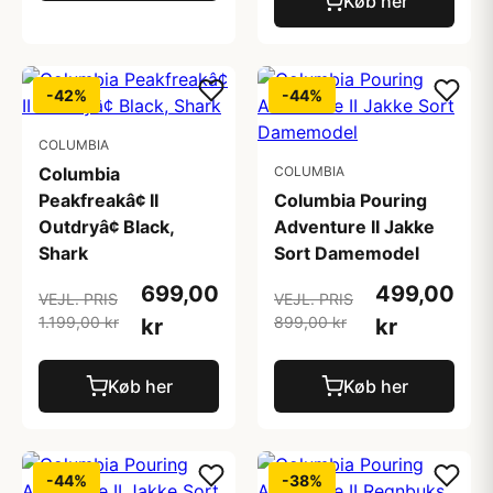
Køb her
-42%
-44%
COLUMBIA
Columbia
COLUMBIA
Peakfreakâ¢ II
Columbia Pouring
Outdryâ¢ Black,
Adventure II Jakke
Shark
Sort Damemodel
699,00
499,00
VEJL. PRIS
VEJL. PRIS
1.199,00 kr
899,00 kr
kr
kr
Køb her
Køb her
-44%
-38%