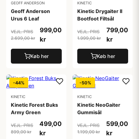
GEOFF ANDERSON
KINETIC
Geoff Anderson
Kinetic Drygaiter II
Urus 6 Leaf
Bootfoot Filtsål
999,00
799,00
VEJL. PRIS
VEJL. PRIS
2.699,00 kr
1.999,00 kr
kr
kr
Køb her
Køb her
-44%
-50%
KINETIC
KINETIC
Kinetic Forest Buks
Kinetic NeoGaiter
Army Green
Gummisål
499,00
599,00
VEJL. PRIS
VEJL. PRIS
899,00 kr
1.199,00 kr
kr
kr