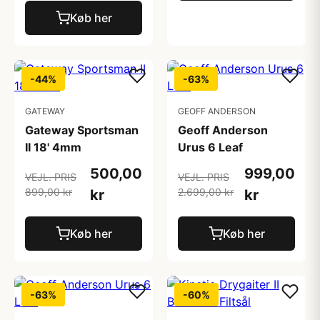
Køb her
-44%
-63%
GATEWAY
GEOFF ANDERSON
Gateway Sportsman
Geoff Anderson
II 18' 4mm
Urus 6 Leaf
500,00
999,00
VEJL. PRIS
VEJL. PRIS
899,00 kr
2.699,00 kr
kr
kr
Køb her
Køb her
-63%
-60%