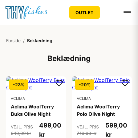
OUTLET
Forside
/
Beklædning
Beklædning
-23%
-20%
ACLIMA
ACLIMA
Aclima WoolTerry
Aclima WoolTerry
Buks Olive Night
Polo Olive Night
499,00
599,00
VEJL. PRIS
VEJL. PRIS
649,00 kr
749,00 kr
kr
kr