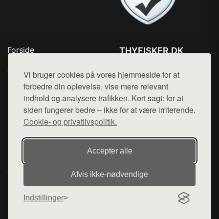
Forside
THYFISKER.DK
Produkter
Tlf. 78768672
Top Rabatter
Vi bruger cookies på vores hjemmeside for at
Mail:
hej@want.dk
Kontakt
forbedre din oplevelse, vise mere relevant
indhold og analysere trafikken. Kort sagt: for at
Cookie- og privatlivspolitik
siden fungerer bedre – ikke for at være irriterende.
Cookie- og privatlivspolitik.
Denne side er en del af want.dk, der udgiver en række
Accepter alle
hjemmesider med præsentation af forskellige produkter fra
diverse webshops. Der sælges ikke varer fra denne side - vi
Afvis ikke‑nødvendige
henviser til de shops, som sælger varen. Vi har heller ikke
varerne på lager.
Indstillinger
© 2026 thyfisker.dk. Alle rettigheder forbeholdes.