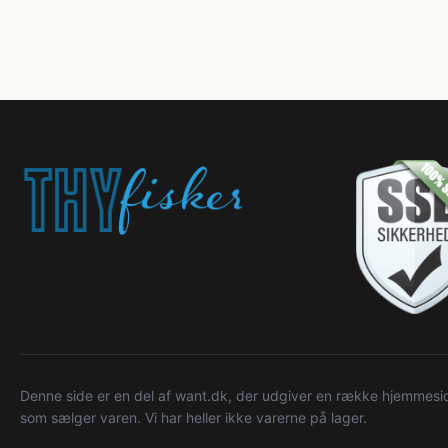
Denne side er en del af want.dk, der udgiver en række hjemmeside
som sælger varen. Vi har heller ikke varerne på lager.