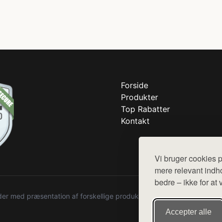
Forside
Produkter
Top Rabatter
Kontakt
Vi bruger cookies p
mere relevant indho
bedre – ikke for at 
r med præsentation af forskellige produkter fra diverse webshops. De
Accepter alle