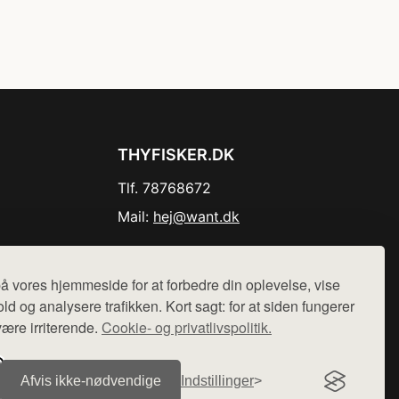
THYFISKER.DK
Tlf. 78768672
Mail:
hej@want.dk
Cookie- og privatlivspolitik
å vores hjemmeside for at forbedre din oplevelse, vise
ld og analysere trafikken. Kort sagt: for at siden fungerer
være irriterende.
Cookie- og privatlivspolitik.
r sælges ikke varer fra denne side - vi henviser til de shops,
Afvis ikke‑nødvendige
Indstillinger