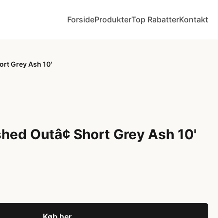
Forside
Produkter
Top Rabatter
Kontakt
rt Grey Ash 10'
ed Outâ¢ Short Grey Ash 10'
Køb her