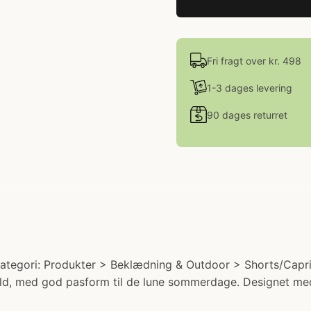
Fri fragt over kr. 498
1-3 dages levering
90 dages returret
tegori: Produkter > Beklædning & Outdoor > Shorts/Capri 
uld, med god pasform til de lune sommerdage. Designet m