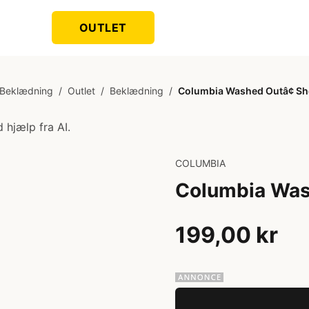
OUTLET
Beklædning
/
Outlet
/
Beklædning
/
Columbia Washed Outâ¢ Sho
 hjælp fra AI.
COLUMBIA
Columbia Wash
199,00 kr