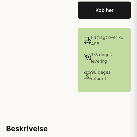
Køb her
Fri fragt over kr.
498
1-3 dages
levering
90 dages
returret
Beskrivelse