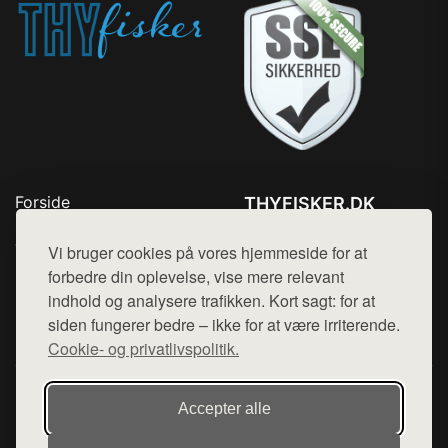
Forside
THYFISKER.DK
Produkter
Tlf. 78768672
Top Rabatter
Vi bruger cookies på vores hjemmeside for at
Mail:
hej@want.dk
Kontakt
forbedre din oplevelse, vise mere relevant
indhold og analysere trafikken. Kort sagt: for at
Cookie- og privatlivspolitik
siden fungerer bedre – ikke for at være irriterende.
Cookie- og privatlivspolitik.
Denne side er en del af want.dk, der udgiver en række
Accepter alle
hjemmesider med præsentation af forskellige produkter fra