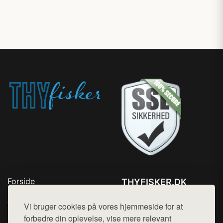
Forside
THYFISKER.DK
Produkter
Tlf. 78768672
Top Rabatter
Vi bruger cookies på vores hjemmeside for at
Mail:
hej@want.dk
Kontakt
forbedre din oplevelse, vise mere relevant