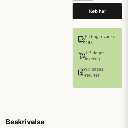
Køb her
Fri fragt over kr.
498
1-3 dages
levering
90 dages
returret
Beskrivelse