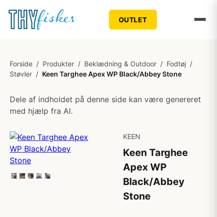
OUTLET
Forside
/
Produkter
/
Beklædning & Outdoor
/
Fodtøj
/
Støvler
/
Keen Targhee Apex WP Black/Abbey Stone
Dele af indholdet på denne side kan være genereret
med hjælp fra AI.
KEEN
Keen Targhee
Apex WP
Black/Abbey
Stone