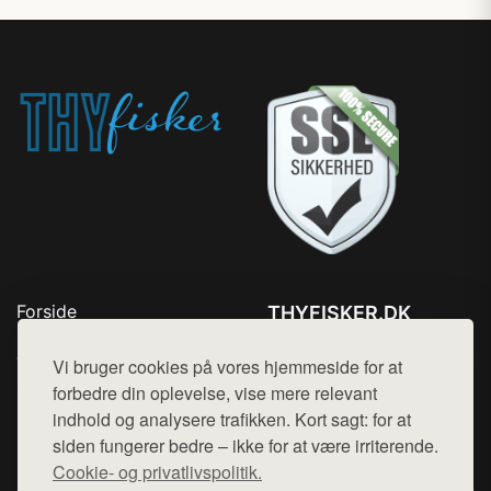
Forside
THYFISKER.DK
Produkter
Tlf. 78768672
Top Rabatter
Vi bruger cookies på vores hjemmeside for at
Mail:
hej@want.dk
Kontakt
forbedre din oplevelse, vise mere relevant
indhold og analysere trafikken. Kort sagt: for at
Cookie- og privatlivspolitik
siden fungerer bedre – ikke for at være irriterende.
Cookie- og privatlivspolitik.