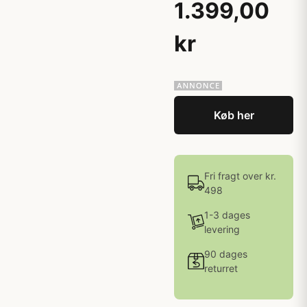
1.399,00
kr
Køb her
Fri fragt over kr.
498
1-3 dages
levering
90 dages
returret