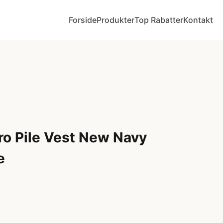
Forside
Produkter
Top Rabatter
Kontakt
ro Pile Vest New Navy
e