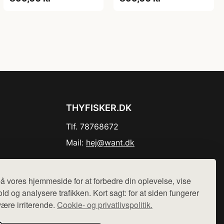
THYFISKER.DK
Tlf. 78768672
Mail:
hej@want.dk
Cookie- og privatlivspolitik
å vores hjemmeside for at forbedre din oplevelse, vise
ld og analysere trafikken. Kort sagt: for at siden fungerer
være irriterende.
Cookie- og privatlivspolitik.
r sælges ikke varer fra denne side - vi henviser til de shops,