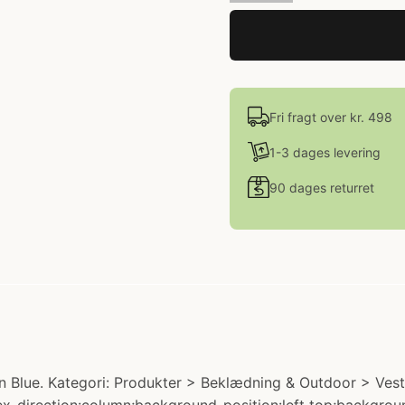
Fri fragt over kr. 498
1-3 dages levering
90 dages returret
 Blue. Kategori: Produkter > Beklædning & Outdoor > Veste