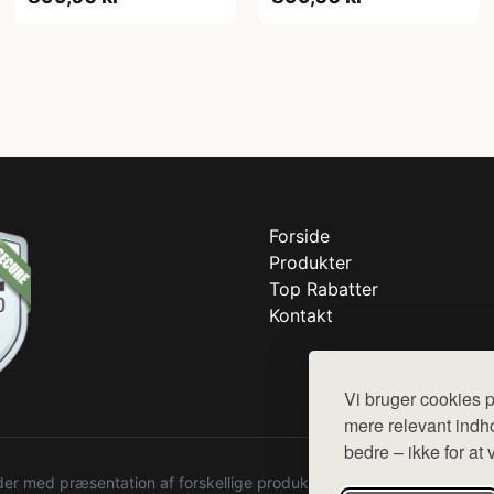
Forside
Produkter
Top Rabatter
Kontakt
Vi bruger cookies p
mere relevant indho
bedre – ikke for at 
r med præsentation af forskellige produkter fra diverse webshops. De