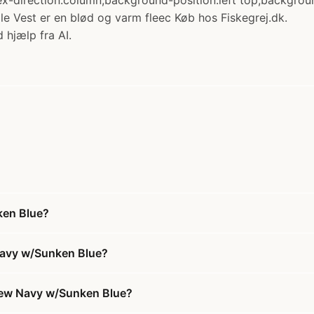
flex-direction:column;background-position:left top;backgr
e Vest er en blød og varm fleec Køb hos Fiskegrej.dk.
 hjælp fra AI.
ken Blue?
 Navy w/Sunken Blue?
 New Navy w/Sunken Blue?