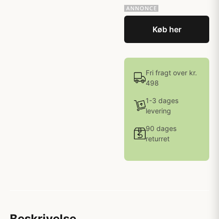
Køb her
Fri fragt over kr.
498
1-3 dages
levering
90 dages
returret
Beskrivelse