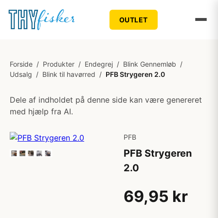
OUTLET
Forside
/
Produkter
/
Endegrej
/
Blink Gennemløb
/
Udsalg
/
Blink til havørred
/
PFB Strygeren 2.0
Dele af indholdet på denne side kan være genereret
med hjælp fra AI.
PFB
PFB Strygeren
2.0
69,95 kr