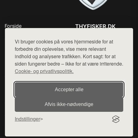
Forside
THYFISKER.DK
Produkter
Tlf. 78768672
Top Rabatter
Vi bruger cookies på vores hjemmeside for at
Mail:
hej@want.dk
Kontakt
forbedre din oplevelse, vise mere relevant
indhold og analysere trafikken. Kort sagt: for at
Cookie- og privatlivspolitik
siden fungerer bedre – ikke for at være irriterende.
Cookie- og privatlivspolitik.
Denne side er en del af want.dk, der udgiver en række
Accepter alle
hjemmesider med præsentation af forskellige produkter fra
diverse webshops. Der sælges ikke varer fra denne side - vi
Afvis ikke‑nødvendige
henviser til de shops, som sælger varen. Vi har heller ikke
varerne på lager.
Indstillinger
© 2026 thyfisker.dk. Alle rettigheder forbeholdes.