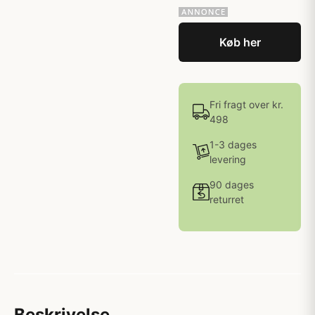
Køb her
Fri fragt over kr.
498
1-3 dages
levering
90 dages
returret
Beskrivelse