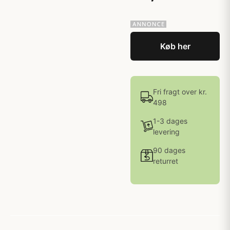
Køb her
Fri fragt over kr.
498
1-3 dages
levering
90 dages
returret