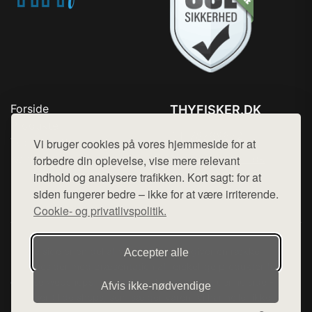
Forside
THYFISKER.DK
Produkter
Tlf. 78768672
Top Rabatter
Vi bruger cookies på vores hjemmeside for at
Mail:
hej@want.dk
Kontakt
forbedre din oplevelse, vise mere relevant
indhold og analysere trafikken. Kort sagt: for at
Cookie- og privatlivspolitik
siden fungerer bedre – ikke for at være irriterende.
Cookie- og privatlivspolitik.
Denne side er en del af want.dk, der udgiver en række
Accepter alle
hjemmesider med præsentation af forskellige produkter fra
diverse webshops. Der sælges ikke varer fra denne side - vi
Afvis ikke‑nødvendige
henviser til de shops, som sælger varen. Vi har heller ikke