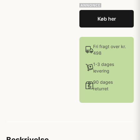
Køb her
Fri fragt over kr.
498
1-3 dages
levering
90 dages
returret
Beskrivelse