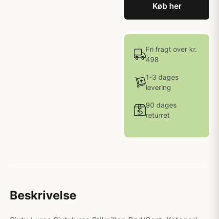
Køb her
Fri fragt over kr.
498
1-3 dages
levering
90 dages
returret
Beskrivelse