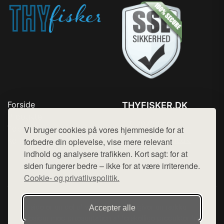
Forside
THYFISKER.DK
Produkter
Tlf. 78768672
Top Rabatter
Vi bruger cookies på vores hjemmeside for at
Mail:
hej@want.dk
Kontakt
forbedre din oplevelse, vise mere relevant
indhold og analysere trafikken. Kort sagt: for at
Cookie- og privatlivspolitik
siden fungerer bedre – ikke for at være irriterende.
Cookie- og privatlivspolitik.
Denne side er en del af want.dk, der udgiver en række
Accepter alle
hjemmesider med præsentation af forskellige produkter fra