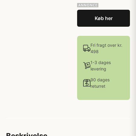
Køb her
Fri fragt over kr.
498
1-3 dages
levering
90 dages
returret
Beskrivelse