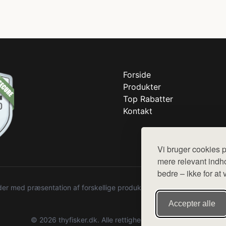
Forside
Produkter
Top Rabatter
Kontakt
Vi bruger cookies p
mere relevant indho
bedre – ikke for at 
r med præsentation af forskellige produkter fra diverse webshops. De
Accepter alle
© 2026 thyfisker.dk. Alle rettigheder forbeholdes.