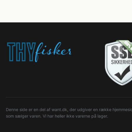
Denne side er en del af want.dk, der udgiver en række hjemmeside
som sælger varen. Vi har heller ikke varerne på lager.