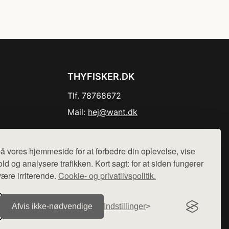
THYFISKER.DK
Tlf. 78768672
Mail:
hej@want.dk
Cookie- og privatlivspolitik
å vores hjemmeside for at forbedre din oplevelse, vise
ld og analysere trafikken. Kort sagt: for at siden fungerer
være irriterende.
Cookie- og privatlivspolitik.
r sælges ikke varer fra denne side - vi henviser til de shops,
Afvis ikke‑nødvendige
Indstillinger