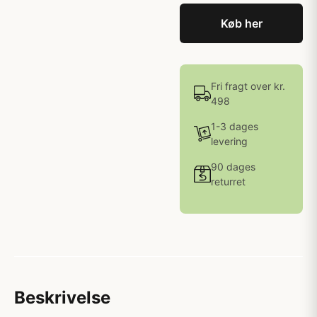
Køb her
Fri fragt over kr.
498
1-3 dages
levering
90 dages
returret
Beskrivelse