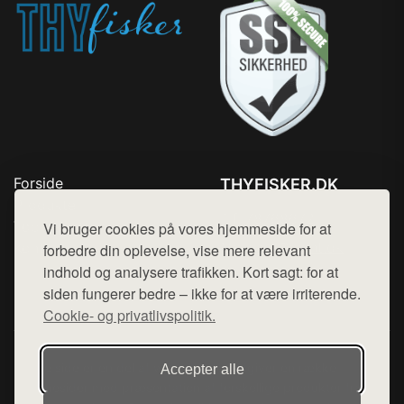
Forside
THYFISKER.DK
Produkter
Tlf. 78768672
Top Rabatter
Vi bruger cookies på vores hjemmeside for at
Mail:
hej@want.dk
Kontakt
forbedre din oplevelse, vise mere relevant
indhold og analysere trafikken. Kort sagt: for at
Cookie- og privatlivspolitik
siden fungerer bedre – ikke for at være irriterende.
Cookie- og privatlivspolitik.
Denne side er en del af want.dk, der udgiver en række
Accepter alle
hjemmesider med præsentation af forskellige produkter fra