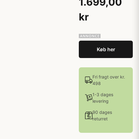
1.699,00
kr
Køb her
Fri fragt over kr.
498
1-3 dages
levering
90 dages
returret