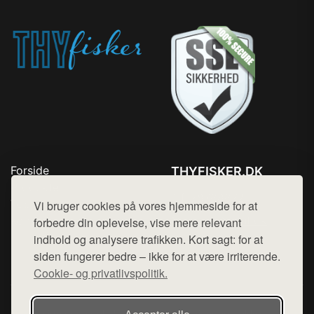
Forside
THYFISKER.DK
Produkter
Tlf. 78768672
Top Rabatter
Vi bruger cookies på vores hjemmeside for at
Mail:
hej@want.dk
Kontakt
forbedre din oplevelse, vise mere relevant
indhold og analysere trafikken. Kort sagt: for at
Cookie- og privatlivspolitik
siden fungerer bedre – ikke for at være irriterende.
Cookie- og privatlivspolitik.
Denne side er en del af want.dk, der udgiver en række