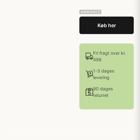
Køb her
Fri fragt over kr.
498
1-3 dages
levering
90 dages
returret