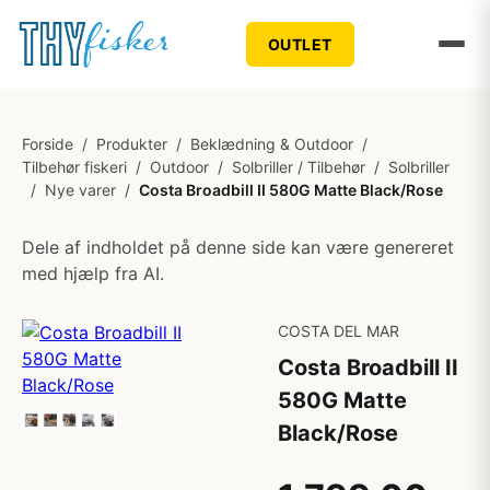
OUTLET
Forside
/
Produkter
/
Beklædning & Outdoor
/
Tilbehør fiskeri
/
Outdoor
/
Solbriller / Tilbehør
/
Solbriller
/
Nye varer
/
Costa Broadbill II 580G Matte Black/Rose
Dele af indholdet på denne side kan være genereret
med hjælp fra AI.
COSTA DEL MAR
Costa Broadbill II
580G Matte
Black/Rose