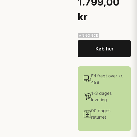
1.799,00
kr
Køb her
Fri fragt over kr.
498
1-3 dages
levering
90 dages
returret